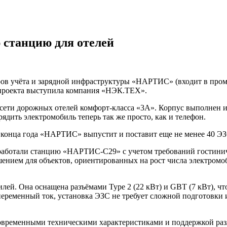
станцию для отелей
ров учёта и зарядной инфраструктуры «НАРТИС» (входит в пр
 проекта выступила компания «НЭК.ТЕХ».
сети дорожных отелей комфорт-класса «3А». Корпус выполнен и
ядить электромобиль теперь так же просто, как и телефон.
о конца года «НАРТИС» выпустит и поставит еще не менее 40 Э
работали станцию «НАРТИС-С29» с учетом требований гостиничн
ешением для объектов, ориентированных на рост числа электром
лей. Она оснащена разъёмами Type 2 (22 кВт) и GBT (7 кВт), ч
переменный ток, установка ЭЗС не требует сложной подготовки
временными техническими характеристиками и поддержкой раз